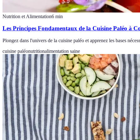
Nutrition et Alimentation
6
min
Les Principes Fondamentaux de la Cuisine Paléo à C
Plongez dans l'univers de la cuisine paléo et apprenez les bases nécess
cuisine paléo
nutrition
alimentation saine