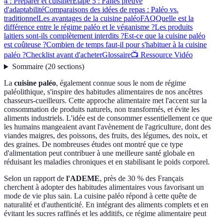
4 : Préparer et cuisiner
Étape 5 : Faites preuve
d'adaptabilité
Comparaisons des idées de repas : Paléo vs.
traditionnel
Les avantages de la cuisine paléo
FAQ
Quelle est la
différence entre le régime paléo et le véganisme ?
Les produits
laitiers sont-ils complètement interdits ?
Est-ce que la cuisine paléo
est coûteuse ?
Combien de temps faut-il pour s'habituer à la cuisine
paléo ?
Checklist avant d'acheter
Glossaire
📺 Ressource Vidéo
Sommaire
(
20
sections
)
La
cuisine paléo
, également connue sous le nom de régime
paléolithique, s'inspire des habitudes alimentaires de nos ancêtres
chasseurs-cueilleurs. Cette approche alimentaire met l'accent sur la
consommation de produits naturels, non transformés, et évite les
aliments industriels. L'idée est de consommer essentiellement ce que
les humains mangeaient avant l'avènement de l'agriculture, dont des
viandes maigres, des poissons, des fruits, des légumes, des noix, et
des graines. De nombreuses études ont montré que ce type
d'alimentation peut contribuer à une meilleure santé globale en
réduisant les maladies chroniques et en stabilisant le poids corporel.
Selon un rapport de
l'ADEME
, près de 30 % des Français
cherchent à adopter des habitudes alimentaires vous favorisant un
mode de vie plus sain. La cuisine paléo répond à cette quête de
naturalité et d'authenticité. En intégrant des aliments complets et en
évitant les sucres raffinés et les additifs, ce régime alimentaire peut