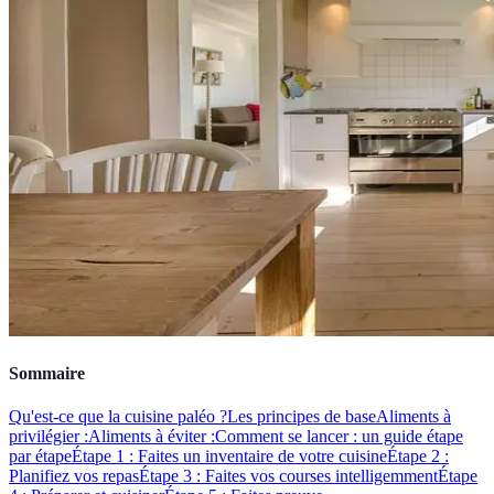
Sommaire
Qu'est-ce que la cuisine paléo ?
Les principes de base
Aliments à
privilégier :
Aliments à éviter :
Comment se lancer : un guide étape
par étape
Étape 1 : Faites un inventaire de votre cuisine
Étape 2 :
Planifiez vos repas
Étape 3 : Faites vos courses intelligemment
Étape