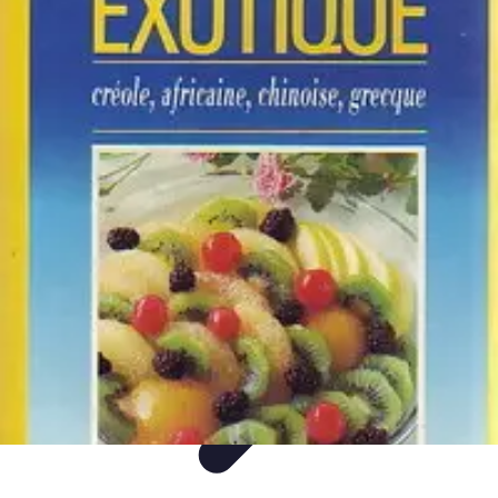
Paleo Cuisine
Nutrition Paléo
Nutrition
Santé et Nutrition
Nutrition et Santé
Recettes
Paleo Cuisine