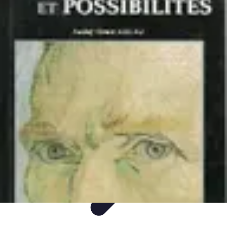
Paleo Cuisine
Nutrition Paléo
Nutrition
Santé et Nutrition
Nutrition et Santé
Recettes
Paleo Cuisine