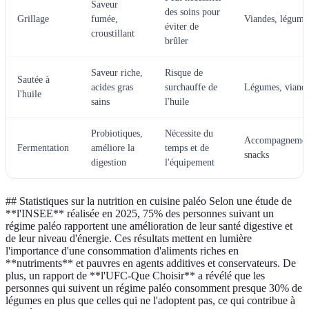
Saveur
des soins pour
Grillage
fumée,
Viandes, légume
éviter de
croustillant
brûler
Saveur riche,
Risque de
Sautée à
acides gras
surchauffe de
Légumes, viand
l'huile
sains
l'huile
Probiotiques,
Nécessite du
Accompagnemen
Fermentation
améliore la
temps et de
snacks
digestion
l'équipement
## Statistiques sur la nutrition en cuisine paléo Selon une étude de
**l'INSEE** réalisée en 2025, 75% des personnes suivant un
régime paléo rapportent une amélioration de leur santé digestive et
de leur niveau d'énergie. Ces résultats mettent en lumière
l'importance d'une consommation d'aliments riches en
**nutriments** et pauvres en agents additives et conservateurs. De
plus, un rapport de **l'UFC-Que Choisir** a révélé que les
personnes qui suivent un régime paléo consomment presque 30% de
légumes en plus que celles qui ne l'adoptent pas, ce qui contribue à