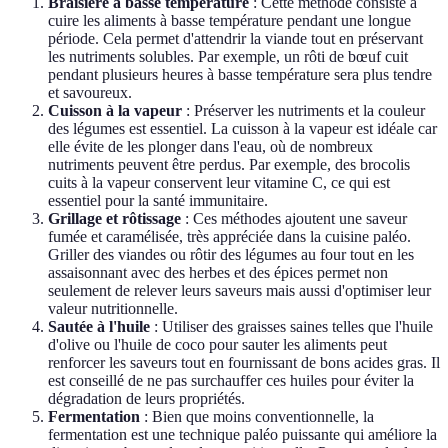
Braisière à basse température
: Cette méthode consiste à
cuire les aliments à basse température pendant une longue
période. Cela permet d'attendrir la viande tout en préservant
les nutriments solubles. Par exemple, un rôti de bœuf cuit
pendant plusieurs heures à basse température sera plus tendre
et savoureux.
Cuisson à la vapeur
: Préserver les nutriments et la couleur
des légumes est essentiel. La cuisson à la vapeur est idéale car
elle évite de les plonger dans l'eau, où de nombreux
nutriments peuvent être perdus. Par exemple, des brocolis
cuits à la vapeur conservent leur vitamine C, ce qui est
essentiel pour la santé immunitaire.
Grillage et rôtissage
: Ces méthodes ajoutent une saveur
fumée et caramélisée, très appréciée dans la cuisine paléo.
Griller des viandes ou rôtir des légumes au four tout en les
assaisonnant avec des herbes et des épices permet non
seulement de relever leurs saveurs mais aussi d'optimiser leur
valeur nutritionnelle.
Sautée à l'huile
: Utiliser des graisses saines telles que l'huile
d'olive ou l'huile de coco pour sauter les aliments peut
renforcer les saveurs tout en fournissant de bons acides gras. Il
est conseillé de ne pas surchauffer ces huiles pour éviter la
dégradation de leurs propriétés.
Fermentation
: Bien que moins conventionnelle, la
fermentation est une technique paléo puissante qui améliore la