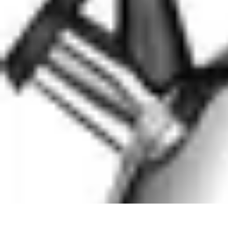
Paleo Cuisine
Nutrition Paléo
Nutrition
Santé et Nutrition
Nutrition et Santé
Recettes
Paleo Cuisine