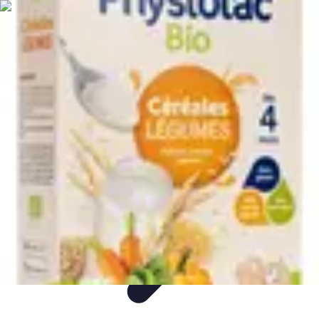
Paleo Cuisine
Nutrition Paléo
Nutrition
Santé et Nutrition
Nutrition et Santé
Recettes
Paleo Cuisine