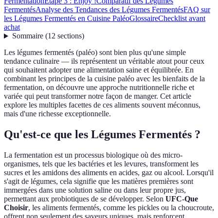
Fermentation
Étape 3 : Enjoy !
Comparatif des Légumes
Fermentés
Analyse des Tendances des Légumes Fermentés
FAQ sur
les Légumes Fermentés en Cuisine Paléo
Glossaire
Checklist avant
achat
Sommaire
(
12
sections
)
Les légumes fermentés (paléo) sont bien plus qu'une simple
tendance culinaire — ils représentent un véritable atout pour ceux
qui souhaitent adopter une alimentation saine et équilibrée. En
combinant les principes de la cuisine paléo avec les bienfaits de la
fermentation, on découvre une approche nutritionnelle riche et
variée qui peut transformer notre façon de manger. Cet article
explore les multiples facettes de ces aliments souvent méconnus,
mais d'une richesse exceptionnelle.
Qu'est-ce que les Légumes Fermentés ?
La fermentation est un processus biologique où des micro-
organismes, tels que les bactéries et les levures, transforment les
sucres et les amidons des aliments en acides, gaz ou alcool. Lorsqu'il
s'agit de légumes, cela signifie que les matières premières sont
immergées dans une solution saline ou dans leur propre jus,
permettant aux probiotiques de se développer. Selon
UFC-Que
Choisir
, les aliments fermentés, comme les pickles ou la choucroute,
offrent non seulement des saveurs uniques, mais renforcent