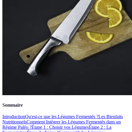
Sommaire
Introduction
Qu'est-ce que les Légumes Fermentés ?
Les Bienfaits
Nutritionnels
Comment Intégrer les Légumes Fermentés dans un
Régime Paléo ?
Étape 1 : Choisir vos Légumes
Étape 2 : La