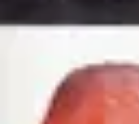
Paleo Cuisine
Nutrition Paléo
Nutrition
Santé et Nutrition
Nutrition et Santé
Recettes
Paleo Cuisine