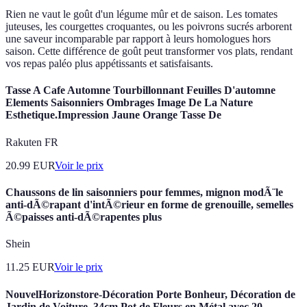
Rien ne vaut le goût d'un légume mûr et de saison. Les tomates
juteuses, les courgettes croquantes, ou les poivrons sucrés arborent
une saveur incomparable par rapport à leurs homologues hors
saison. Cette différence de goût peut transformer vos plats, rendant
vos repas paléo plus appétissants et satisfaisants.
Tasse A Cafe Automne Tourbillonnant Feuilles D'automne
Elements Saisonniers Ombrages Image De La Nature
Esthetique.Impression Jaune Orange Tasse De
Rakuten FR
20.99
EUR
Voir le prix
Chaussons de lin saisonniers pour femmes, mignon modÃ¨le
anti-dÃ©rapant d'intÃ©rieur en forme de grenouille, semelles
Ã©paisses anti-dÃ©rapentes plus
Shein
11.25
EUR
Voir le prix
NouvelHorizonstore-Décoration Porte Bonheur, Décoration de
Jardin de Voiture, 34cm Pot de Fleurs en Métal avec 20