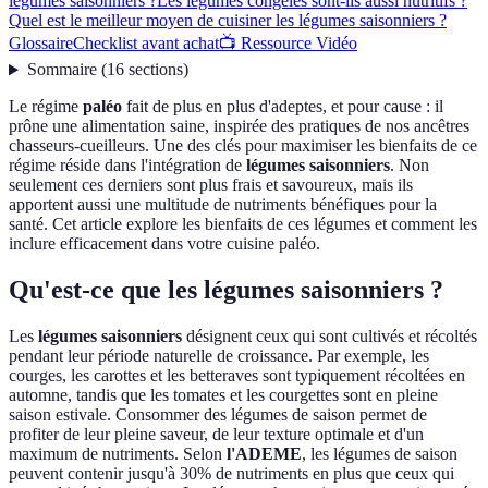
légumes saisonniers ?
Les légumes congelés sont-ils aussi nutritifs ?
Quel est le meilleur moyen de cuisiner les légumes saisonniers ?
Glossaire
Checklist avant achat
📺 Ressource Vidéo
Sommaire
(
16
sections
)
Le régime
paléo
fait de plus en plus d'adeptes, et pour cause : il
prône une alimentation saine, inspirée des pratiques de nos ancêtres
chasseurs-cueilleurs. Une des clés pour maximiser les bienfaits de ce
régime réside dans l'intégration de
légumes saisonniers
. Non
seulement ces derniers sont plus frais et savoureux, mais ils
apportent aussi une multitude de nutriments bénéfiques pour la
santé. Cet article explore les bienfaits de ces légumes et comment les
inclure efficacement dans votre cuisine paléo.
Qu'est-ce que les légumes saisonniers ?
Les
légumes saisonniers
désignent ceux qui sont cultivés et récoltés
pendant leur période naturelle de croissance. Par exemple, les
courges, les carottes et les betteraves sont typiquement récoltées en
automne, tandis que les tomates et les courgettes sont en pleine
saison estivale. Consommer des légumes de saison permet de
profiter de leur pleine saveur, de leur texture optimale et d'un
maximum de nutriments. Selon
l'ADEME
, les légumes de saison
peuvent contenir jusqu'à 30% de nutriments en plus que ceux qui