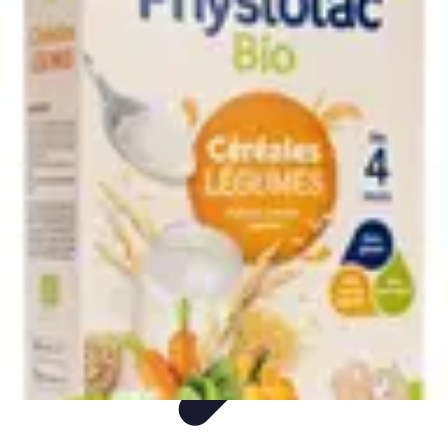
Paleo Cuisine
Nutrition Paléo
Nutrition
Santé et Nutrition
Nutrition et Santé
Recettes
Paleo Cuisine