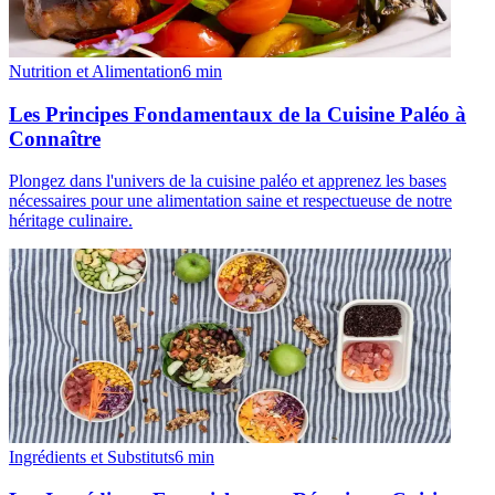
Nutrition et Alimentation
6
min
Les Principes Fondamentaux de la Cuisine Paléo à
Connaître
Plongez dans l'univers de la cuisine paléo et apprenez les bases
nécessaires pour une alimentation saine et respectueuse de notre
héritage culinaire.
Ingrédients et Substituts
6
min