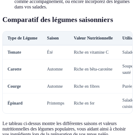
comme accompagnement, ou encore incorporez des légumes
dans vos salades.
Comparatif des légumes saisonniers
Type de Légume
Saison
Valeur Nutritionnelle
Utilisa
Tomate
Été
Riche en vitamine C
Salades
Soupe, 
Carotte
Automne
Riche en bêta-carotène
sauté
Courge
Automne
Riche en fibres
Purée, 
Salades
Épinard
Printemps
Riche en fer
cuisiné
Le tableau ci-dessus montre les différentes saisons et valeurs
nutritionnelles des légumes populaires, vous aidant ainsi à choisir
vos ingrédients lors de la préparation de vos repas paléo.