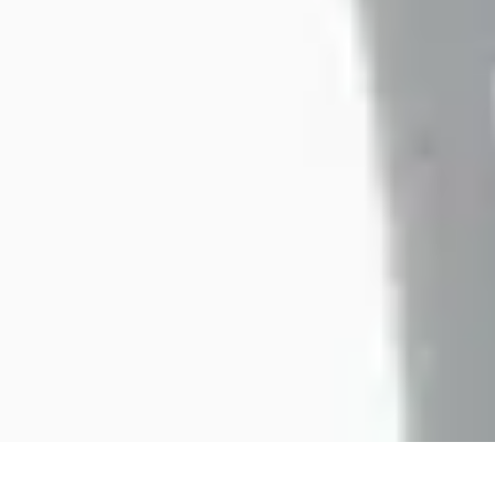
Paleo Cuisine
Nutrition Paléo
Nutrition
Santé et Nutrition
Nutrition et Santé
Recettes
Paleo Cuisine