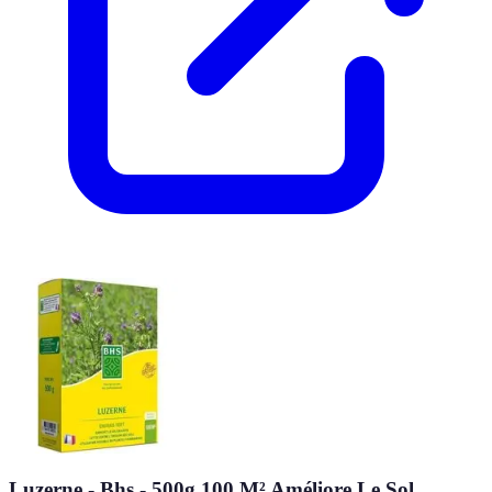
Luzerne - Bhs - 500g 100 M² Améliore Le Sol,