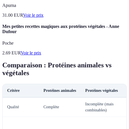
Apurna
31.00
EUR
Voir le prix
Mes petites recettes magiques aux protéines végétales - Anne
Dufour
Poche
2.69
EUR
Voir le prix
Comparaison : Protéines animales vs
végétales
Critère
Protéines animales
Protéines végétales
V
Incomplète (mais
V
Qualité
Complète
combinables)
c
P