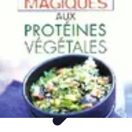
Paleo Cuisine
Nutrition Paléo
Nutrition
Santé et Nutrition
Nutrition et Santé
Recettes
Paleo Cuisine