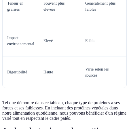
v
Teneur en
Souvent plus
Généralement plus
m
graisses
élevées
faibles
t
s
F
Impact
l
Elevé
Faible
environnemental
a
v
P
Varie selon les
a
Digestibilité
Haute
sources
f
p
Tel que démontré dans ce tableau, chaque type de protéines a ses
forces et ses faiblesses. En incluant des protéines végétales dans
notre alimentation quotidienne, nous pouvons bénéficier d'un régime
varié tout en respectant le cadre paléo.