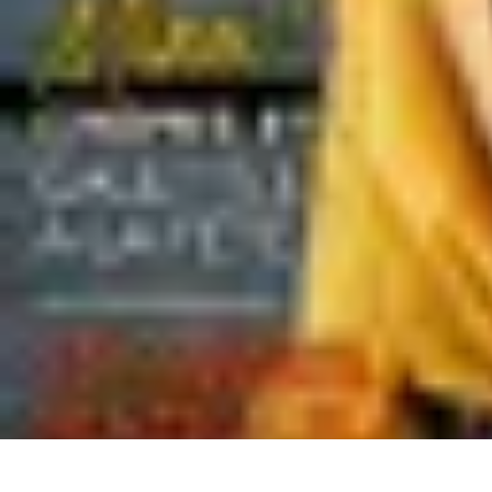
Paleo Cuisine
Nutrition Paléo
Nutrition
Santé et Nutrition
Nutrition et Santé
Recettes
Paleo Cuisine