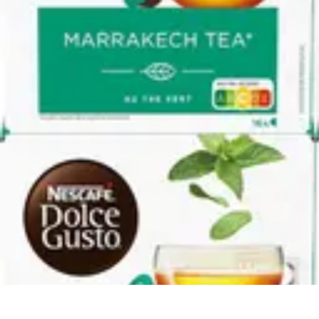
Paleo Cuisine
Nutrition Paléo
Nutrition
Santé et Nutrition
Nutrition et Santé
Recettes
Paleo Cuisine