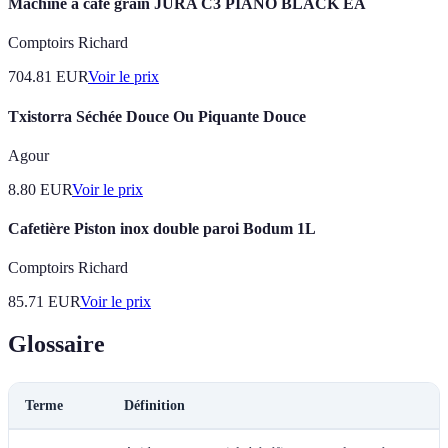
Machine à café grain JURA C3 PIANO BLACK EA
Comptoirs Richard
704.81
EUR
Voir le prix
Txistorra Séchée Douce Ou Piquante Douce
Agour
8.80
EUR
Voir le prix
Cafetière Piston inox double paroi Bodum 1L
Comptoirs Richard
85.71
EUR
Voir le prix
Glossaire
Terme
Définition