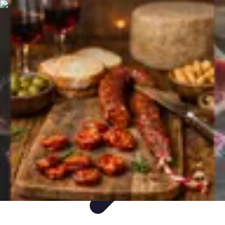
Paleo Cuisine
Nutrition Paléo
Nutrition
Santé et Nutrition
Nutrition et Santé
Recettes
Paleo Cuisine