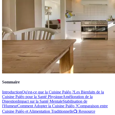
Sommaire
Introduction
Qu'est-ce que la Cuisine Paléo ?
Les Bienfaits de la
Cuisine Paléo pour la Santé Physique
Amélioration de la
Digestion
Impact sur la Santé Mentale
Stabilisation de
l'Humeur
Comment Adopter la Cuisine Paléo ?
Comparaison entre
Cuisine Paléo et Alimentation Traditionnelle
📺 Ressource