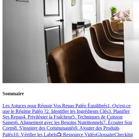
Sommaire
Les Astuces pour Réussir Vos Repas Paléo Équilibrés
1. Qu'est-ce
que le Régime Paléo ?
2. Identifier les Ingrédients Clés
3. Planifier
Ses Repas
4. Privilégier la Fraîcheur
5. Techniques de Cuisson
Saines
6. Alignement avec les Besoins Nutritionnels
7. Écouter Son
Corps
8. S'inspirer des Communautés
9. Ajouter des Produits
Paléo
10. Vérifier les Labels
📺 Ressource Vidéo
Glossaire
Checklist