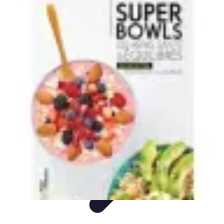
Paleo Cuisine
Nutrition Paléo
Nutrition
Santé et Nutrition
Nutrition et Santé
Recettes
Paleo Cuisine