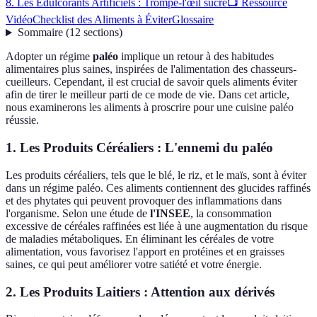
8. Les Edulcorants Artificiels : Trompe-l'œil sucré
📺 Ressource
Vidéo
Checklist des Aliments à Éviter
Glossaire
Sommaire
(
12
sections
)
Adopter un régime
paléo
implique un retour à des habitudes
alimentaires plus saines, inspirées de l'alimentation des chasseurs-
cueilleurs. Cependant, il est crucial de savoir quels aliments éviter
afin de tirer le meilleur parti de ce mode de vie. Dans cet article,
nous examinerons les aliments à proscrire pour une cuisine paléo
réussie.
1. Les Produits Céréaliers : L'ennemi du paléo
Les produits céréaliers, tels que le blé, le riz, et le maïs, sont à éviter
dans un régime paléo. Ces aliments contiennent des glucides raffinés
et des phytates qui peuvent provoquer des inflammations dans
l'organisme. Selon une étude de
l'INSEE
, la consommation
excessive de céréales raffinées est liée à une augmentation du risque
de maladies métaboliques. En éliminant les céréales de votre
alimentation, vous favorisez l'apport en protéines et en graisses
saines, ce qui peut améliorer votre satiété et votre énergie.
2. Les Produits Laitiers : Attention aux dérivés