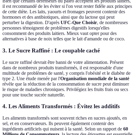
Bien que certains défenseurs du paléo acceptent les produits laitiers,
il est recommandé de les éviter si l'on veut rester fidèle aux principes
de cette diète. Les laits, yaourts et fromages peuvent contenir des
hormones et des antibiotiques, ainsi que du lactose qui peut
perturber la digestion. D'après
UFC-Que Choisir
, de nombreuses
personnes témoignent de problèmes digestifs lorsqu'elles
consomment des produits laitiers. Mieux vaut opter pour des
alternatives à base de noix telles que le lait d'amande ou de coco.
3. Le Sucre Raffiné : Le coupable caché
Le sucre raffiné devrait être banni de votre alimentation. Présent
dans de nombreux produits transformés, il est responsable d'une
multitude de problèmes de santé, y compris l'obésité et le diabète de
type 2. Une étude menée par l'
Organisation mondiale de la santé
révèle que la réduction de la consommation de sucre peut diminuer
le risque de maladies chroniques. Privilégiez les fruits frais ou secs
pour une touche sucrée naturelle.
4. Les Aliments Transformés : Évitez les additifs
Les aliments transformés sont souvent riches en sucres ajoutés, en
sel, et en conservateurs. Ils peuvent également contenir des
ingrédients artificiels qui nuisent à la santé. Selon un rapport de
60
Millions de Consommateurs
, la lecture des étiquettes est essentielle