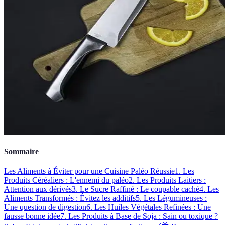
Sommaire
Les Aliments à Éviter pour une Cuisine Paléo Réussie
1. Les
Produits Céréaliers : L'ennemi du paléo
2. Les Produits Laitiers :
Attention aux dérivés
3. Le Sucre Raffiné : Le coupable caché
4. Les
Aliments Transformés : Évitez les additifs
5. Les Légumineuses :
Une question de digestion
6. Les Huiles Végétales Refinées : Une
fausse bonne idée
7. Les Produits à Base de Soja : Sain ou toxique ?