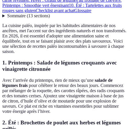
carne revisité
8. Hiver : Gratin de légumes au fromage de chèvre
9.
Printemps : Smoothie vert énergisant
10. Été : Tartelettes aux fruits
rouges sans gluten
Checklist avant achat
Glossaire
Sommaire
(
13
sections
)
La cuisine paléo, inspirée par les habitudes alimentaires de nos
ancêtres, met l'accent sur des ingrédients naturels et non transformés.
En 2026, il est essentiel d'adopter une alimentation saine et
équilibrée, tout en se faisant plaisir avec des plats savoureux. Voici
une sélection de recettes paléo incontournables à savourer à chaque
saison.
1. Printemps : Salade de légumes croquants avec
vinaigrette citronnée
Avec l’arrivée du printemps, rien de mieux qu’une
salade de
légumes frais
pour célébrer le retour des beaux jours. Commencez
par mélanger de la roquette, des carottes râpées, des radis croquants
et des tomates cerises. Ajoutez une vinaigrette maison à base de jus
de citron, d’huile d’olive et de moutarde pour une explosion de
saveurs. Ce plat est riche en vitamines essentielles pour sublimer
votre énergie après l’hiver.
2. Été : Brochettes de poulet aux herbes et légumes
grillés