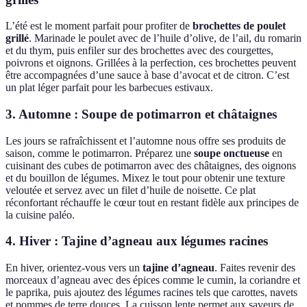
L’été est le moment parfait pour profiter de
brochettes de poulet
grillé
. Marinade le poulet avec de l’huile d’olive, de l’ail, du romarin
et du thym, puis enfiler sur des brochettes avec des courgettes,
poivrons et oignons. Grillées à la perfection, ces brochettes peuvent
être accompagnées d’une sauce à base d’avocat et de citron. C’est
un plat léger parfait pour les barbecues estivaux.
3. Automne : Soupe de potimarron et châtaignes
Les jours se rafraîchissent et l’automne nous offre ses produits de
saison, comme le potimarron. Préparez une
soupe onctueuse
en
cuisinant des cubes de potimarron avec des châtaignes, des oignons
et du bouillon de légumes. Mixez le tout pour obtenir une texture
veloutée et servez avec un filet d’huile de noisette. Ce plat
réconfortant réchauffe le cœur tout en restant fidèle aux principes de
la cuisine paléo.
4. Hiver : Tajine d’agneau aux légumes racines
En hiver, orientez-vous vers un
tajine d’agneau
. Faites revenir des
morceaux d’agneau avec des épices comme le cumin, la coriandre et
le paprika, puis ajoutez des légumes racines tels que carottes, navets
et pommes de terre douces. La cuisson lente permet aux saveurs de