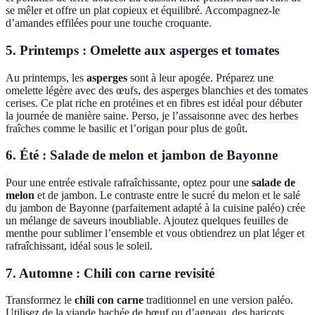
se mêler et offre un plat copieux et équilibré. Accompagnez-le
d’amandes effilées pour une touche croquante.
5. Printemps : Omelette aux asperges et tomates
Au printemps, les
asperges
sont à leur apogée. Préparez une
omelette légère avec des œufs, des asperges blanchies et des tomates
cerises. Ce plat riche en protéines et en fibres est idéal pour débuter
la journée de manière saine. Perso, je l’assaisonne avec des herbes
fraîches comme le basilic et l’origan pour plus de goût.
6. Été : Salade de melon et jambon de Bayonne
Pour une entrée estivale rafraîchissante, optez pour une
salade de
melon
et de jambon. Le contraste entre le sucré du melon et le salé
du jambon de Bayonne (parfaitement adapté à la cuisine paléo) crée
un mélange de saveurs inoubliable. Ajoutez quelques feuilles de
menthe pour sublimer l’ensemble et vous obtiendrez un plat léger et
rafraîchissant, idéal sous le soleil.
7. Automne : Chili con carne revisité
Transformez le
chili con carne
traditionnel en une version paléo.
Utilisez de la viande hachée de bœuf ou d’agneau, des haricots