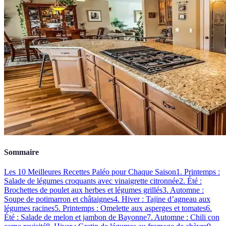
Sommaire
Les 10 Meilleures Recettes Paléo pour Chaque Saison
1. Printemps :
Salade de légumes croquants avec vinaigrette citronnée
2. Été :
Brochettes de poulet aux herbes et légumes grillés
3. Automne :
Soupe de potimarron et châtaignes
4. Hiver : Tajine d’agneau aux
légumes racines
5. Printemps : Omelette aux asperges et tomates
6.
Été : Salade de melon et jambon de Bayonne
7. Automne : Chili con