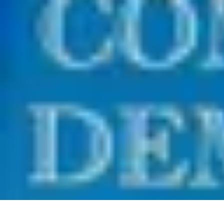
Paleo Cuisine
Nutrition Paléo
Nutrition
Santé et Nutrition
Nutrition et Santé
Recettes
Paleo Cuisine