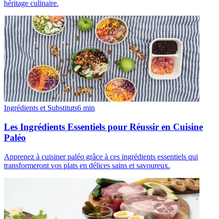
héritage culinaire.
Ingrédients et Substituts
6
min
Les Ingrédients Essentiels pour Réussir en Cuisine
Paléo
Apprenez à cuisiner paléo grâce à ces ingrédients essentiels qui
transformeront vos plats en délices sains et savoureux.