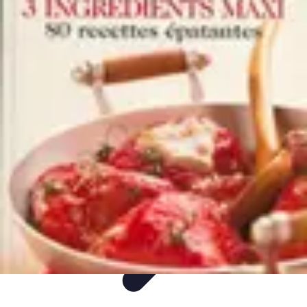
Paleo Cuisine
Nutrition Paléo
Nutrition
Santé et Nutrition
Nutrition et Santé
Recettes
Paleo Cuisine