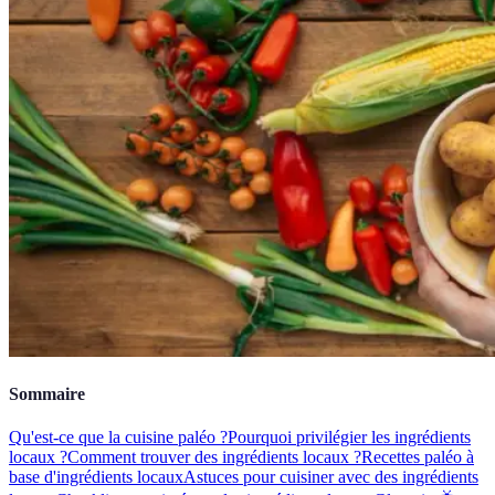
Sommaire
Qu'est-ce que la cuisine paléo ?
Pourquoi privilégier les ingrédients
locaux ?
Comment trouver des ingrédients locaux ?
Recettes paléo à
base d'ingrédients locaux
Astuces pour cuisiner avec des ingrédients