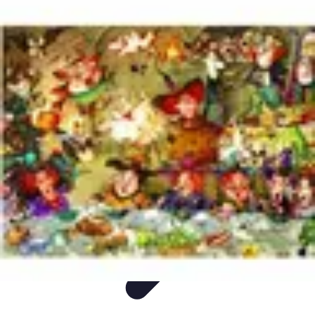
Paleo Cuisine
Nutrition Paléo
Nutrition
Santé et Nutrition
Nutrition et Santé
Recettes
Paleo Cuisine