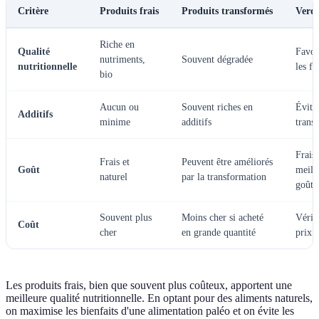
Critère
Produits frais
Produits transformés
Verdi
Riche en
Qualité
Favor
nutriments,
Souvent dégradée
nutritionnelle
les fr
bio
Aucun ou
Souvent riches en
Évitez
Additifs
minime
additifs
trans
Frais
Frais et
Peuvent être améliorés
Goût
meill
naturel
par la transformation
goût
Souvent plus
Moins cher si acheté
Vérifi
Coût
cher
en grande quantité
prix 
Les produits frais, bien que souvent plus coûteux, apportent une
meilleure qualité nutritionnelle. En optant pour des aliments naturels,
on maximise les bienfaits d'une alimentation paléo et on évite les