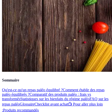
Sommaire
Qu'est-ce qu'un repas paléo équilibré ?
Comment établir des repas
paléo équilibrés ?
Comparatif des produits paléo : frais vs
transformés
Statistiques sur les bienfaits du régime paléo
FAQ sur les
repas paléo
Glossaire
Checklist avant achat
📺 Pour aller plus loin
:
Produits recommandés