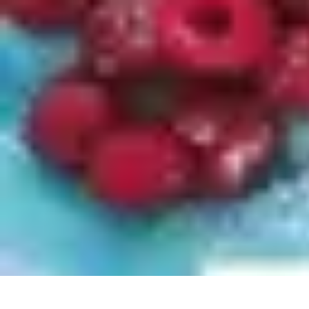
Paleo Cuisine
Nutrition Paléo
Nutrition
Santé et Nutrition
Nutrition et Santé
Recettes
Paleo Cuisine