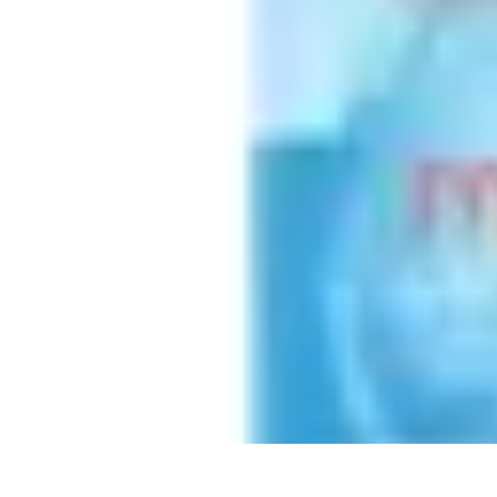
Paleo Cuisine
Nutrition Paléo
Nutrition
Santé et Nutrition
Nutrition et Santé
Recettes
Paleo Cuisine