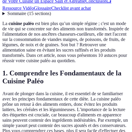
de Votre Cuisine un Espace Sain et Agréable
Conclusion
📺
Ressource Vidéo
Glossaire
Checklist avant achat
Sommaire
(
15
sections
)
La
cuisine paléo
est bien plus qu’un simple régime ; c'est un mode
de vie qui se concentre sur des aliments non transformés. Inspirée de
l'alimentation de nos ancêtres chasseurs-cueilleurs, elle met l'accent
sur la consommation de viandes maigres, de poissons, de fruits, de
légumes, de noix et de graines. Son but ? Retrouver une
alimentation saine en évitant les sucres raffinés et les produits
transformés. Dans cet article, nous vous présentons 10 astuces pour
réussir votre cuisine paléo au quotidien.
1. Comprendre les Fondamentaux de la
Cuisine Paléo
Avant de plonger dans la cuisine, il est essentiel de se familiariser
avec les principes fondamentaux de cette diète. La cuisine paléo
prône un retour à des aliments entiers, donc évitez les produits
laitiers, les céréales et les légumineuses. L’importance de la lecture
des étiquettes est cruciale, car beaucoup d'aliments en apparence
sains peuvent contenir des ingrédients indésirables. Par exemple, un
simple yaourt peut contenir des sucres ajoutés et des conservateurs.
Plus vous comprendrez ces bases, plus il sera facile d'effectuer des