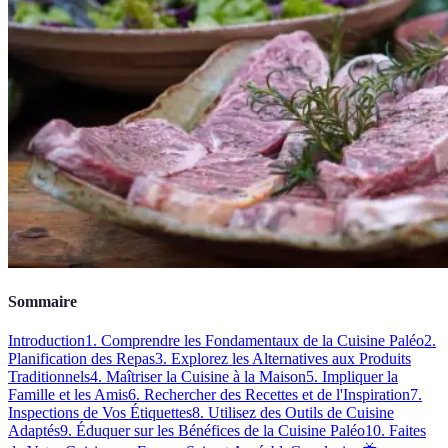
Sommaire
Introduction
1. Comprendre les Fondamentaux de la Cuisine Paléo
2.
Planification des Repas
3. Explorez les Alternatives aux Produits
Traditionnels
4. Maîtriser la Cuisine à la Maison
5. Impliquer la
Famille et les Amis
6. Rechercher des Recettes et de l'Inspiration
7.
Inspections de Vos Étiquettes
8. Utilisez des Outils de Cuisine
Adaptés
9. Éduquer sur les Bénéfices de la Cuisine Paléo
10. Faites