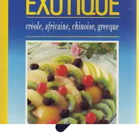
Paleo Cuisine
Nutrition Paléo
Nutrition
Santé et Nutrition
Nutrition et Santé
Recettes
Paleo Cuisine